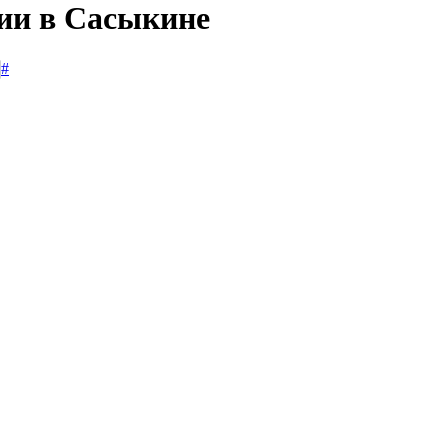
сии в Сасыкине
#