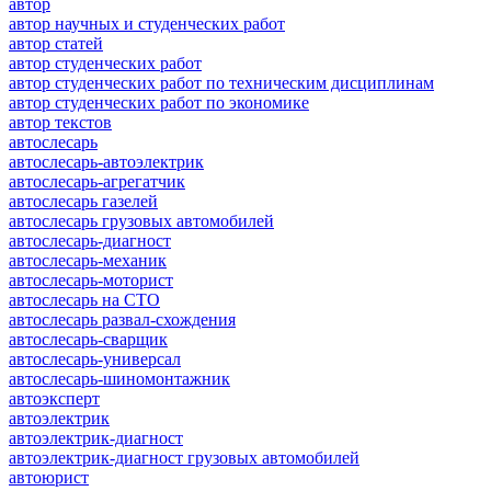
автор
автор научных и студенческих работ
автор статей
автор студенческих работ
автор студенческих работ по техническим дисциплинам
автор студенческих работ по экономике
автор текстов
автослесарь
автослесарь-автоэлектрик
автослесарь-агрегатчик
автослесарь газелей
автослесарь грузовых автомобилей
автослесарь-диагност
автослесарь-механик
автослесарь-моторист
автослесарь на СТО
автослесарь развал-схождения
автослесарь-сварщик
автослесарь-универсал
автослесарь-шиномонтажник
автоэксперт
автоэлектрик
автоэлектрик-диагност
автоэлектрик-диагност грузовых автомобилей
автоюрист