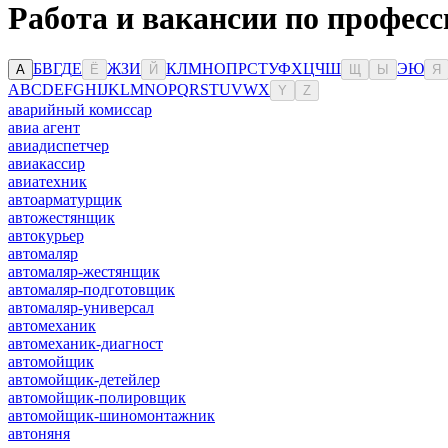
Работа и вакансии по профес
Б
В
Г
Д
Е
Ж
З
И
К
Л
М
Н
О
П
Р
С
Т
У
Ф
Х
Ц
Ч
Ш
Э
Ю
А
Ё
Й
Щ
Ы
Я
A
B
C
D
E
F
G
H
I
J
K
L
M
N
O
P
Q
R
S
T
U
V
W
X
Y
Z
аварийный комиссар
авиа агент
авиадиспетчер
авиакассир
авиатехник
автоарматурщик
автожестянщик
автокурьер
автомаляр
автомаляр-жестянщик
автомаляр-подготовщик
автомаляр-универсал
автомеханик
автомеханик-диагност
автомойщик
автомойщик-детейлер
автомойщик-полировщик
автомойщик-шиномонтажник
автоняня