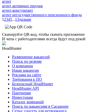
агент
агент активных продаж
агент-консультант
агент негосударственного пенсионного фонда
1
2
3
4
5
...
13
дальше
Сканируйте QR-код, чтобы скачать приложение
И чаты с работодателями всегда будут под рукой
HeadHunter
Размещение вакансий
Поиск по резюме
О компании
Наши вакансии
Реклама на сайте
Требования к ПО
Безопасный HeadHunter
HeadHunter API
Партнерам
Инвесторам
Каталог компаний
Поиск по вакансиям в Сасыкине
Сетка: соцсеть для нетворкинга