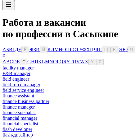
Работа и вакансии
по профессии в Сасыкине
А
Б
В
Г
Д
Е
Ж
З
И
К
Л
М
Н
О
П
Р
С
Т
У
Ф
Х
Ц
Ч
Ш
Э
Ю
Ё
Й
Щ
Ы
Я
#
A
B
C
D
E
G
H
I
J
K
L
M
N
O
P
Q
R
S
T
U
V
W
X
F
Y
Z
facility manager
F&B manager
field engineer
field force manager
field service engineer
finance assistant
finance business partner
finance manager
finance specialist
financial manager
financial specialist
flash developer
flash-дизайнер