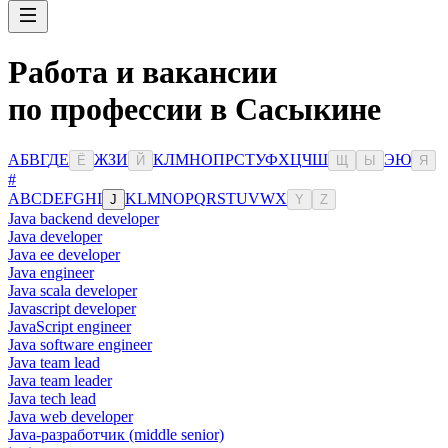
Работа и вакансии
по профессии в Сасыкине
А
Б
В
Г
Д
Е
Ж
З
И
К
Л
М
Н
О
П
Р
С
Т
У
Ф
Х
Ц
Ч
Ш
Э
Ю
Ё
Й
Щ
Ы
Я
#
A
B
C
D
E
F
G
H
I
K
L
M
N
O
P
Q
R
S
T
U
V
W
X
J
Y
Z
Java backend developer
Java developer
Java ee developer
Java engineer
Java scala developer
Javascript developer
JavaScript engineer
Java software engineer
Java team lead
Java team leader
Java tech lead
Java web developer
Java-разработчик (middle senior)