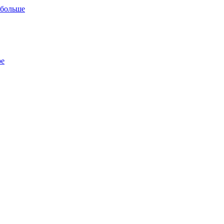
 больше
ре