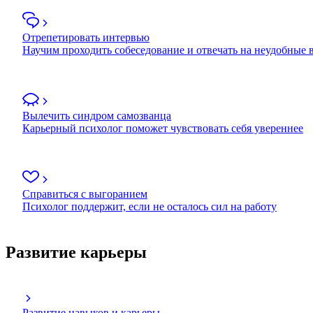
Отрепетировать интервью
Научим проходить собеседование и отвечать на неудобные
Вылечить синдром самозванца
Карьерный психолог поможет чувствовать себя увереннее
Справиться с выгоранием
Психолог поддержит, если не осталось сил на работу
Развитие карьеры
Развитие навыков и карьеры