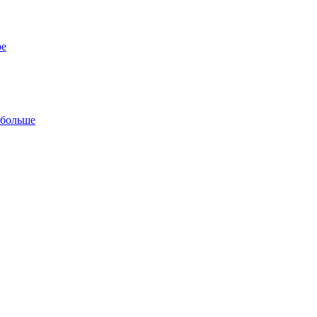
ре
 больше