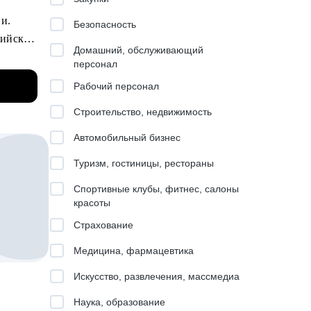
. 93%
ии.
Безопасность
сийским
Домашний, обслуживающий
ры
персонал
иаций
о,
Рабочий персонал
аботы и
Строительство, недвижимость
шагов.
Автомобильный бизнес
Туризм, гостиницы, рестораны
Спортивные клубы, фитнес, салоны
красоты
.
Страхование
опытных
Медицина, фармацевтика
а
Искусство, развлечения, массмедиа
gineer,
Наука, образование