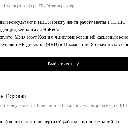
й эксперт в сфере IT / Резюмерайтер
рный консультант и HRD. Помогу найти работу мечты в IT, HR,
денции, Финансах и HoReCa.
ствуйте! Меня зовут Ксения, я дипломированный карьерный конс
икующий HR-директор (HRD) в IT-компании. Я объединяю эксп
изнутри рынка труда с методиками карьерного коучинга, чтобы 
тичь карьерных целей.
Выбрать услугу
ет в HR и управлении персоналом в крупных компаниях («Крошк
а», «Пайрус», «Интернет Урок»).
да успешной практики карьерного консультирования.
Ассоциации карьерного консультирования и сопровождения.
вь
Горовая
рт по трудоустройству в «Яндекс Практикум» и «Карпов Курс».
ование: высшее экономическое, MBA, дипломы в области HR и
й консультант / HR эксперт / Психолог / ex-Газпром нефть, IBS
ого коучинга.
ла более 500 карьерных консультаций. 73% клиентов достигли
рный консультант с экспертизой работы внутри компаний и на
енных целей (нервная работа, повышение, смена отрасли).