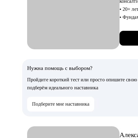
консалт
• Соста
• 20+ ле
клиенто
• Фунда
и между
С чем п
(Велико
• Найти
карьерн
подгото
• Более
• Соста
подгото
• Сменит
Нужна помощь с выбором?
• Найти
С чем п
• Повыс
Пройдите короткий тест или просто опишите сво
• Анали
подберём идеального наставника
деятель
Кому мо
• Реком
Я работ
Подберите мне наставника
• Аудит
• Инфор
• Подго
специали
• Реком
(Backend
• Канал
Алекс
Бизнес-
• Пошаг