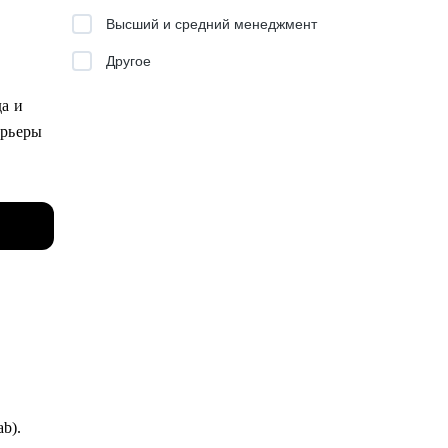
Высший и средний менеджмент
Другое
а и
арьеры
то и др.
ьерному
фрового
ab).