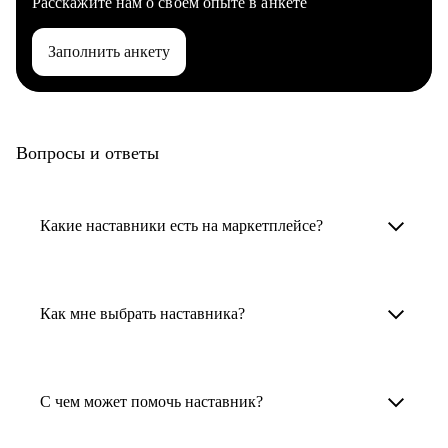
Расскажите нам о своем опыте в анкете
Заполнить анкету
Вопросы и ответы
Какие наставники есть на маркетплейсе?
Карьерные наставники — это HR-
специалисты, карьерные консультанты,
Как мне выбрать наставника?
психологи, резюмерайтеры и менторы.
Умный поиск поможет в три клика выбрать
Менторы работают в ИТ, дизайне, других
наставника для достижения вашей цели.
С чем может помочь наставник?
узкоспециализированных сферах. Они
помогут прокачать навыки, построить