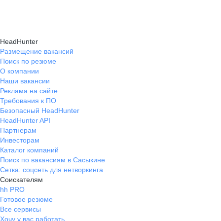
Консультация при смене профессии помогает
нужные работодателям.
текущем месте работы и о том, кому он будет
выявить подходящую сферу деятельности,
полезен, с какими запросами работает.
определить необходимые навыки, подготовить
Вы точно найдёте того, кто вам нужен!
HeadHunter
стратегию обучения и трудоустройства для
Размещение вакансий
Поиск по резюме
уверенного перехода.
О компании
Наши вакансии
Реклама на сайте
Требования к ПО
Безопасный HeadHunter
HeadHunter API
Партнерам
Инвесторам
Каталог компаний
Поиск по вакансиям в Сасыкине
Сетка: соцсеть для нетворкинга
Соискателям
hh PRO
Готовое резюме
Все сервисы
Хочу у вас работать