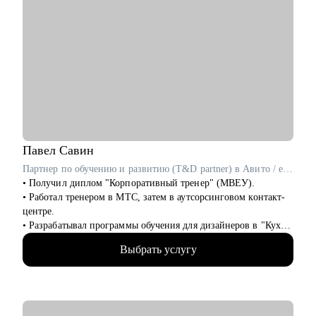
Павел
Савин
Партнер по обучению и развитию (T&D partner) в Авито / ex-Самокат, СберЛогистика
• Получил диплом "Корпоративный тренер" (МВЕУ).
• Работал тренером в МТС, затем в аутсорсинговом контакт-
центре.
• Разрабатывал программы обучения для дизайнеров в "Кухни
Мария".
Выбрать услугу
• Вырос в Самокате от тренера до руководителя отдела
обучения.
• Перешел в Авито на позицию T&D-партнера.
• Построил 3 команды обучения (100+ человек).
• Разработал систему наставничества (1000+