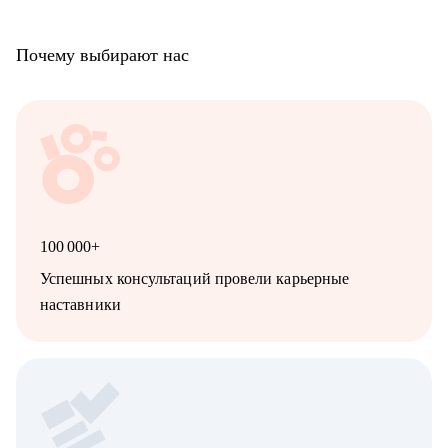
брать на себя ответственность за бизнес-результат, unit-
экономику и рост команды.
Почему выбирают нас
• Ниши: HoReCa, FMCG, ритейл, EdTech, HR, Project
Management, event-индустрия, IT, маркетинг и продажи.
100 000+
Успешных консультаций провели карьерные
наставники