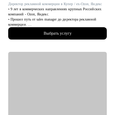
• Разобрать стратегию карьерного роста, определить
Директор рекламной коммерции в Купер / ex-Ozon, Яндекс
карьерные цели и профессиональные компетенции.
• 9 лет в коммерческих направлениях крупных Российских
• Осознать возможности смены профессиональной роли.
компаний - Ozon, Яндекс.
• Выстроить баланс: профилактика профессионального
• Прошел путь от sales manager до директора рекламной
выгорания, поддержание мотивации и вовлеченности.
коммерции.
• Опыт руководства больших команд 100+ человек.
Кому могу помочь:
Выбрать услугу
• Выстраивание направлений с нуля, регламенты, KPI,
• Middle&top менеджерам в сфере: продаж (B2B, B2C, B2G,
мотивация.
E-commerce), финансов, HoRеСа, образования, закупок/
• Аудит и изменение действующих коммерческих процессов.
логистики, производства.
• Спикер-эксперт в Phoenix Education — бюро
• Для тех, кто хочет развивать карьеру и открывать новые
образовательных проектов.
горизонты: для молодых специалистов, профессионалов,
• Психологическое дополнительное образование.
задумывающихся о смене деятельности.
С чем помогу:
Если вы готовы не просто искать работу, а управлять своей
• Создать резюме, привлекающее внимание и
карьерой — давайте работать на результат.
сопроводительное письмо.
• Как попасть в ТОП-компанию.
• Подготовиться к интервью.
• Определиться с карьерной целью.
• Разработать индивидуальный план развития с любого
уровня до руководителя подразделения.
• Разработать план работы по управлению и мотивацией