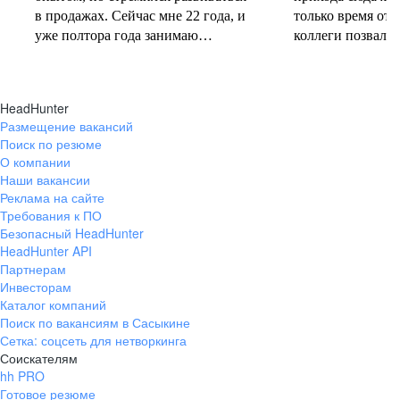
в продажах. Сейчас мне 22 года, и
только время от 
уже полтора года занимаю
коллеги позвали 
должность руководителя.
совместную проб
Постоянно учусь у более опытных
понеслась! В 202
коллег и получаю высшее
свои первые 10 
HeadHunter
образование. Молодежь сегодня
полумарафоне, с
Размещение вакансий
задаёт тренды и меняет рынок
участвую в массо
Поиск по резюме
труда, и горжусь тем, что являюсь
тёплое время год
О компании
частью этого процесса.
участвую в гоно
Наши вакансии
коньковым ходо
Реклама на сайте
секцию беговых 
Требования к ПО
Безопасный HeadHunter
коллегами. Спор
HeadHunter API
не только поддер
Партнерам
форме, но и сни
Инвесторам
после рабочих бу
Каталог компаний
Поиск по вакансиям в Сасыкине
Сетка: соцсеть для нетворкинга
Соискателям
hh PRO
Готовое резюме