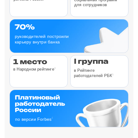
для сотрудников
руководителей построили
карьеру внутри банка
3
в Народном рейтинге
в Рейтинге
5
работодателей РБК
4
по версии Forbes