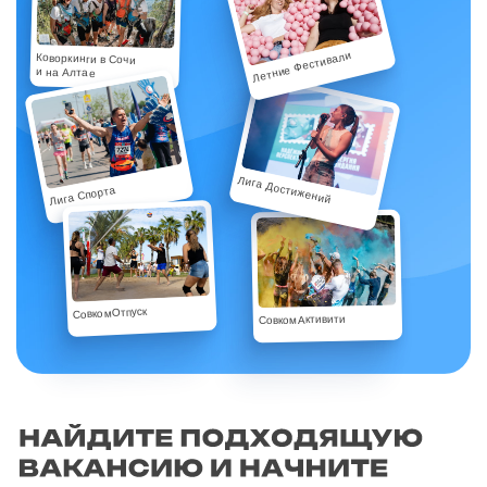
Летние Фестивали
Коворкинги в Сочи
и на Алтае
Лига Достижений
Лига Спорта
СовкомОтпуск
СовкомАктивити