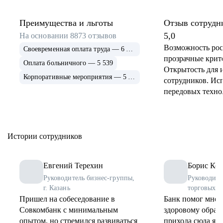
Преимущества и льготы
Отзыв сотрудн
5,0
На основании
8873
отзывов
Возможность рос
Своевременная оплата труда — 6 915
прозрачные крит
Оплата больничного — 5 539
Открытость для 
Корпоративные мероприятия — 5 339
сотрудников. Ис
передовых техно
применение и ра
инструментов. 
соцпрограммы дл
Истории сотрудников
Евгений Терехин
Борис Коз
Руководитель бизнес-группы,
Руководите
г. Казань
торговых о
Пришел на собеседование в
Банк помог мне 
Совкомбанк с минимальным
здоровому образу
опытом, но стремился развиваться
прихода сюда я 