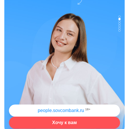
18+
people.sovcombank.ru
Хочу к вам