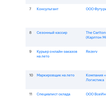
7
Консультант
ООО Футур
8
Сезонный кассир
The Carlto
(Карлтон М
9
Курьер онлайн-заказов
Rezerv
на лето
10
Маркировщик на лето
Компания «
Логистика
11
Специалист склада
ООО ВсеИн