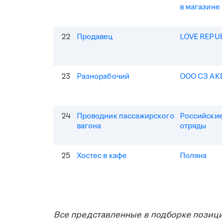
в магазине
22
Продавец
LOVE REPU
23
Разнорабочий
ООО СЗ АК
24
Проводник пассажирского
Российские
вагона
отряды
25
Хостес в кафе
Поляна
Все представленные в подборке позици