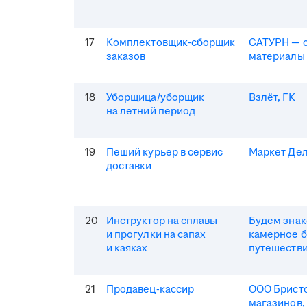
17
Комплектовщик-сборщик
САТУРН — 
заказов
материалы
18
Уборщица/уборщик
Взлёт, ГК
на летний период
19
Пеший курьер в сервис
Маркет Де
доставки
20
Инструктор на сплавы
Будем зна
и прогулки на сапах
камерное 
и каяках
путешеств
21
Продавец-кассир
ООО Бристо
магазинов,