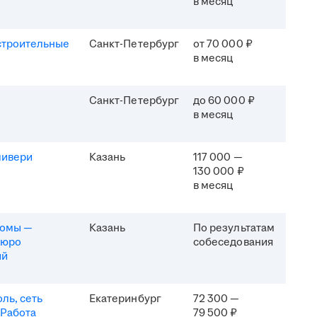
в месяц
строительные
Санкт-Петербург
от 70 000 ₽
в месяц
Санкт-Петербург
до 60 000 ₽
в месяц
ливери
Казань
117 000 —
130 000 ₽
в месяц
комы —
Казань
По результатам
бюро
собеседования
ий
ль, сеть
Екатеринбург
72 300 —
 Работа
79 500 ₽