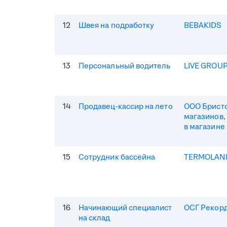
12
Швея на подработку
BEBAKIDS
13
Персональный водитель
LIVE GROU
14
Продавец-кассир на лето
ООО Бристо
магазинов,
в магазине
15
Сотрудник бассейна
TERMOLAN
16
Начинающий специалист
ОСГ Рекор
на склад