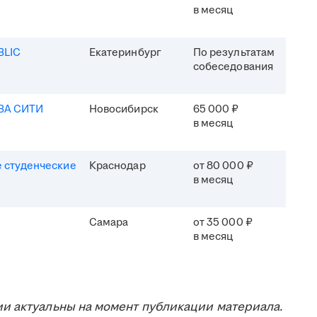
в месяц
BLIC
Екатеринбург
По результатам
собеседования
ВА СИТИ
Новосибирск
65 000 ₽
в месяц
 студенческие
Краснодар
от 80 000 ₽
в месяц
Самара
от 35 000 ₽
в месяц
и актуальны на момент публикации материала.