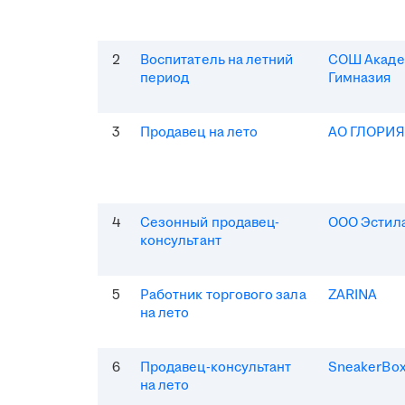
2
Воспитатель на летний
СОШ Акаде
период
Гимназия
3
Продавец на лето
АО ГЛОРИ
4
Сезонный продавец-
ООО Эстила
консультант
5
Работник торгового зала
ZARINA
на лето
6
Продавец-консультант
SneakerBo
на лето