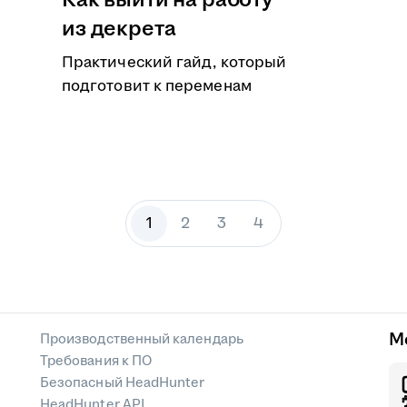
Как выйти на работу
из декрета
Практический гайд, который
подготовит к переменам
1
2
3
4
М
Производственный календарь
Требования к ПО
Безопасный HeadHunter
HeadHunter API