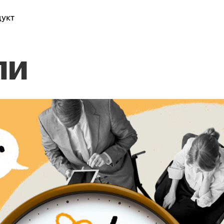
укт
ли