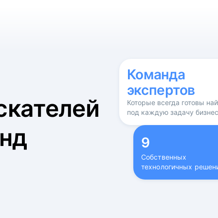
б
Команда
экспертов
скателей
Которые всегда готовы на
под каждую задачу бизне
нд
9
Собственных
технологичных решен