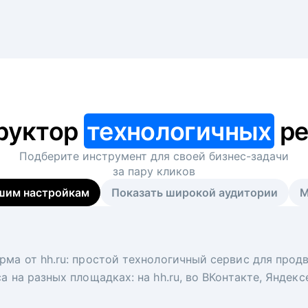
руктор
технологичных
ре
Подберите инструмент для своей
бизнес-задачи
за пару кликов
шим настройкам
Показать широкой аудитории
М
я
 рекрутер
рма от hh.ru: простой технологичный сервис для прод
 для вакансий на главной странице hh.ru. Увеличивает
под ключ. Решите, сколько кандидатов и когда вам нуж
а на разных площадках: на hh.ru, во ВКонтакте, Яндек
ологи, рекрутеры и проектные менеджеры hh.ru с цел
тов