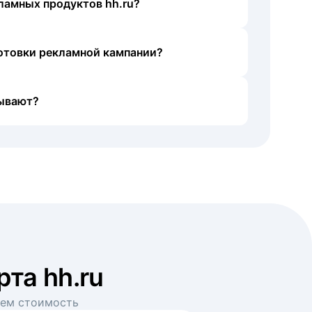
ламных продуктов hh.ru?
готовки рекламной кампании?
ывают?
рта hh.ru
аем стоимость