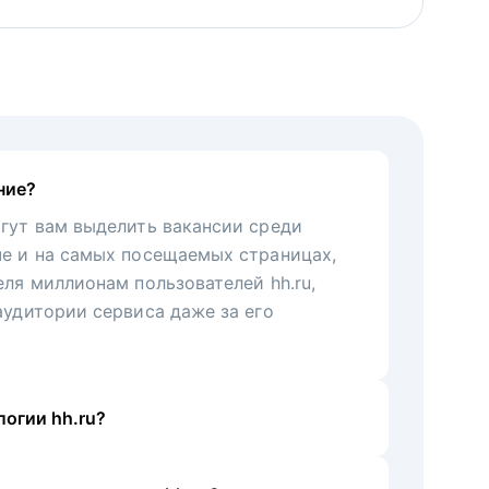
ние?
гут вам выделить вакансии среди
че и на самых посещаемых страницах,
еля миллионам пользователей hh.ru,
аудитории сервиса даже за его
огии hh.ru?