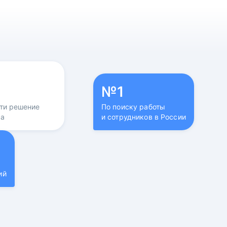
№1
йти решение
По поиску работы
са
и сотрудников в России
ий