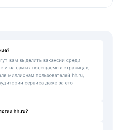
ние?
гут вам выделить вакансии среди
че и на самых посещаемых страницах,
еля миллионам пользователей hh.ru,
аудитории сервиса даже за его
огии hh.ru?