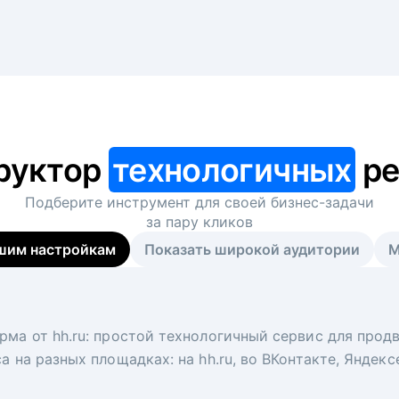
руктор
технологичных
ре
Подберите инструмент для своей
бизнес-задачи
за пару кликов
шим настройкам
Показать широкой аудитории
М
я
 рекрутер
рма от hh.ru: простой технологичный сервис для прод
 для вакансий на главной странице hh.ru. Увеличивает
под ключ. Решите, сколько кандидатов и когда вам нуж
а на разных площадках: на hh.ru, во ВКонтакте, Яндек
ологи, рекрутеры и проектные менеджеры hh.ru с цел
тов