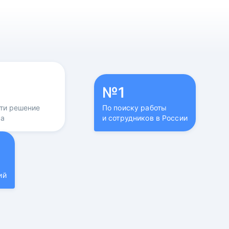
№1
йти решение
По поиску работы
са
и сотрудников в России
ий