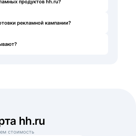
ламных продуктов hh.ru?
готовки рекламной кампании?
ывают?
рта hh.ru
аем стоимость