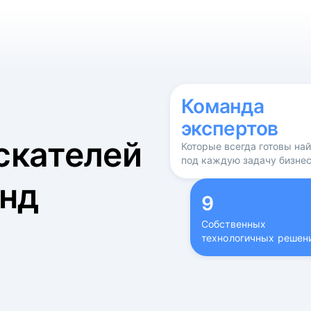
б
Команда
экспертов
скателей
Которые всегда готовы на
под каждую задачу бизне
нд
9
Собственных
технологичных решен